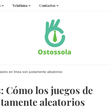
s
Veintiuna
Contactos
A menudo, las probabilidades aumentan con 
Los
sino en línea son justamente aleatorios
: Cómo los juegos de
stamente aleatorios