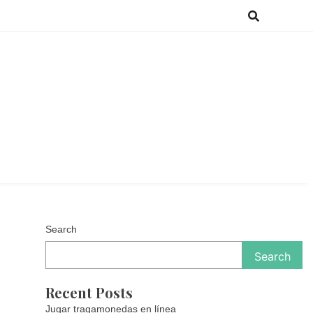
más carretes en una máquina tragamonedas.
 casin
Search
Search
Recent Posts
Jugar tragamonedas en línea