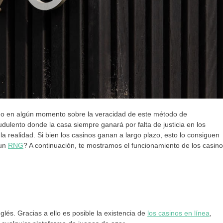
tra
p
ado en algún momento sobre la veracidad de este método de
dulento donde la casa siempre ganará por falta de justicia en los
 realidad. Si bien los casinos ganan a largo plazo, esto lo consiguen
 un
RNG
? A continuación, te mostramos el funcionamiento de los casin
es
lés. Gracias a ello es posible la existencia de
los casinos en línea
,