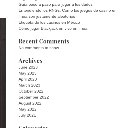
rodujer
Guía paso a paso para jugar a los dados
Entendiendo los RNGs: Cómo los juegos de casino en
línea son justamente aleatorios
Etiqueta de los casinos en México
Cómo jugar Blackjack en vivo en línea
Recent Comments
No comments to show.
áquina
Archives
June 2023
May 2023
April 2023
March 2023
October 2022
September 2022
August 2022
May 2022
July 2021
Categories