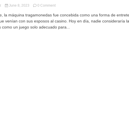
int
on
ez
June 8, 2023
0 Comment
Jugar
e, la máquina tragamonedas fue concebida como una forma de entret
tragamonedas
ue venían con sus esposos al casino. Hoy en día, nadie consideraría l
en
línea
 como un juego solo adecuado para...
m