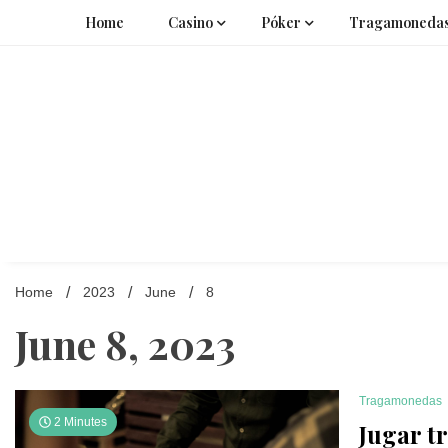
Skip
Home
Casino
Póker
Tragamoneda
to
content
Home
2023
June
8
June 8, 2023
Tragamonedas
2 Minutes
Jugar t