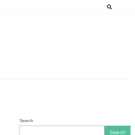
más carretes en una máquina tragamonedas.
 casin
Search
Search