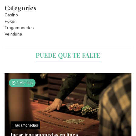
Categories
Casino
Póker
Tragamonedas
Veintiuna
PUEDE QUE TE FALTE
2 Minutes
Tragamonedas
Jugar tragamonedas en línea