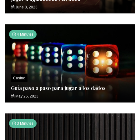
June 8, 2023
4 Minutes
Casino
Guía paso a paso para jugar a los dados
May 25, 2023
3 Minutes