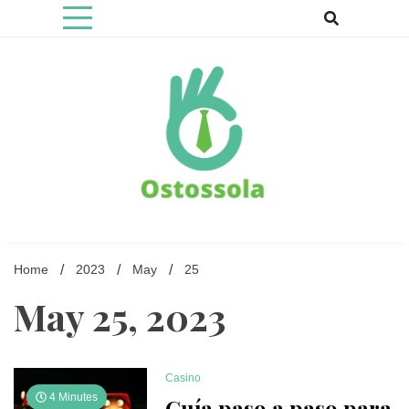
Skip
to
content
A menudo, las probabilidades aumentan con más carretes en una
Los casinos introdujeron
máquina tragamonedas.
máquinas tragamonedas para las
Home
2023
May
25
esposas y novias
May 25, 2023
Casino
4 Minutes
Guía paso a paso para